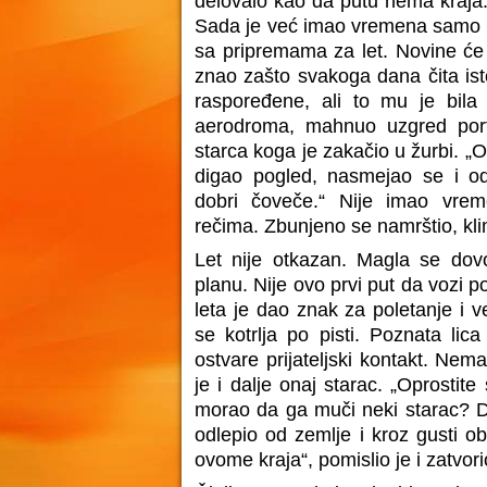
delovalo kao da putu nema kraja. 
Sada je već imao vremena samo da
sa pripremama za let. Novine će 
znao zašto svakoga dana čita ist
raspoređene, ali to mu je bila 
aerodroma, mahnuo uzgred portiru
starca koga je zakačio u žurbi. „O
digao pogled, nasmejao se i odg
dobri čoveče.“ Nije imao vre
rečima. Zbunjeno se namrštio, kli
Let nije otkazan. Magla se dovo
planu. Nije ovo prvi put da vozi po
leta je dao znak za poletanje i v
se kotrlja po pisti. Poznata lic
ostvare prijateljski kontakt. Nem
je i dalje onaj starac. „Oprostit
morao da ga muči neki starac? D
odlepio od zemlje i kroz gusti o
ovome kraja“, pomislio je i zatvori