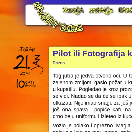
Pilot ili Fotografija 
Razno
Tog jutra je jedva otvorio oči. U
zelenom zmijom, gasio požar u ku
u kupatilu. Pogledao je kroz proz
se vidi. Nadao se da će se ipak us
otkazati. Nije imao snage za još 
još ona spava i popiće kafu na
crno belu uniformu i izleteo iz kuć
Vozio je polako i oprezno. Magla j