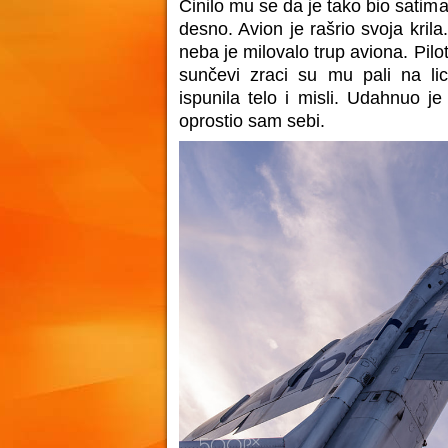
Činilo mu se da je tako bio satima.
desno. Avion je rašrio svoja krila.
neba je milovalo trup aviona. Pilo
sunčevi zraci su mu pali na li
ispunila telo i misli. Udahnuo j
oprostio sam sebi.