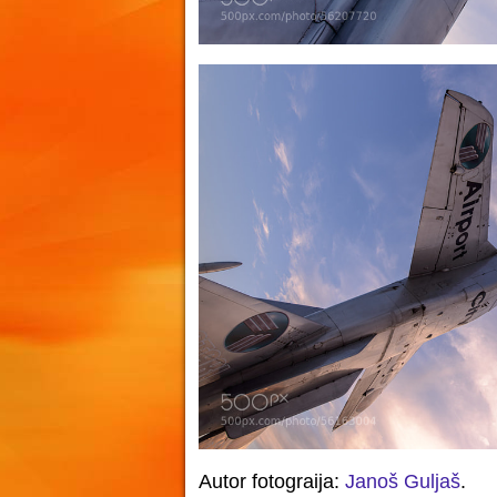
Autor fotograija:
Janoš Guljaš
.