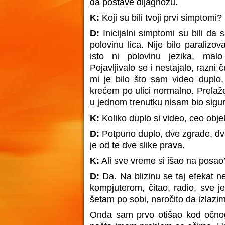
da postave dijagnozu.
K:
Koji su bili tvoji prvi simptomi?
D:
Inicijalni simptomi su bili d
polovinu lica. Nije bilo paraliz
isto ni polovinu jezika, mal
Pojavljivalo se i nestajalo, razni 
mi je bilo što sam video duplo
krećem po ulici normalno. Prelažen
u jednom trenutku nisam bio sigur
K:
Koliko duplo si video, ceo objek
D:
Potpuno duplo, dve zgrade, dv
je od te dve slike prava.
K:
Ali sve vreme si išao na posao
D:
Da. Na blizinu se taj efekat 
kompjuterom, čitao, radio, sve je
šetam po sobi, naročito da izlazim
Onda sam prvo otišao kod očnog l