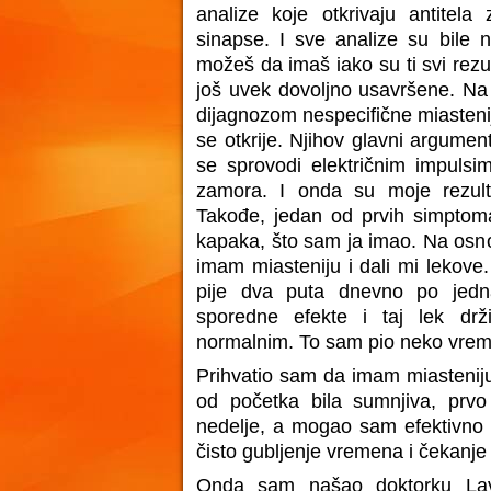
analize koje otkrivaju antitela 
sinapse. I sve analize su bile ne
možeš da imaš iako su ti svi rezul
još uvek dovoljno usavršene. Na
dijagnozom nespecifične miastenij
se otkrije. Njihov glavni argumen
se sprovodi električnim impulsi
zamora. I onda su moje rezulta
Takođe, jedan od prvih simptoma 
kapaka, što sam ja imao. Na osnov
imam miasteniju i dali mi lekove.
pije dva puta dnevno po jedn
sporedne efekte i taj lek drž
normalnim. To sam pio neko vrem
Prihvatio sam da imam miasteniju
od početka bila sumnjiva, prvo
nedelje, a mogao sam efektivno i 
čisto gubljenje vremena i čekanje
Onda sam našao doktorku Lavr