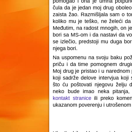
pomogao i ona je umrla potpun
čula da je jedan moj drug oboleo 
zaista žao. Razmišljala sam o to
koliko mu je teško, ne želeći da
Međutim, na radost mnogih, on j
bori sa MS-om i da nastavi da vo
se izlečio, predstoji mu duga bor
njega bori.
Na uspomenu na svoju baku pože
priču i da time pomognem drugim
Moj drug je pristao i u narednom 
koji sadrže delove intervjua koj
što ću poštovati njegovu želju 
neko bude imao neka pitanja,
kontakt stranice
ili preko komen
ukazanom poverenju i utrošenom