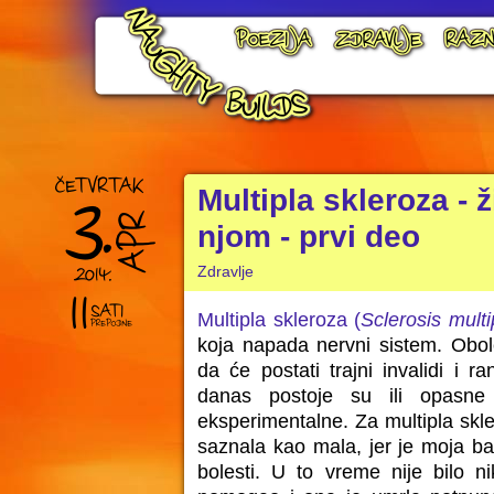
Multipla skleroza - ž
njom - prvi deo
Zdravlje
Multipla skleroza (
Sclerosis multi
koja napada nervni sistem. Obol
da će postati trajni invalidi i r
danas postoje su ili opasne 
eksperimentalne. Za multipla skl
saznala kao mala, jer je moja b
bolesti. U to vreme nije bilo ni