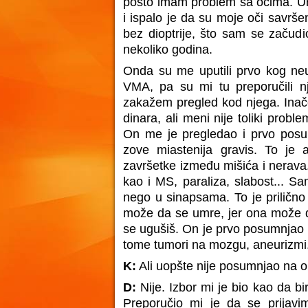
pošto imam problem sa očima. Ur
i ispalo je da su moje oči savrše
bez dioptrije, što sam se začudi
nekoliko godina.
Onda su me uputili prvo kog ne
VMA, pa su mi tu preporučili n
zakažem pregled kod njega. Inač
dinara, ali meni nije toliki probl
On me je pregledao i prvo posu
zove miastenija gravis. To je 
završetke između mišića i nerava.
kao i MS, paraliza, slabost... S
nego u sinapsama. To je prilično 
može da se umre, jer ona može da
se ugušiš. On je prvo posumnjao na
tome tumori na mozgu, aneurizmi.
K:
Ali uopšte nije posumnjao na o
D:
Nije. Izbor mi je bio kao da bi
Preporučio mi je da se prija