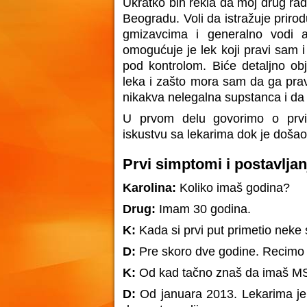
Ukratko bih rekla da moj drug rad
Beogradu. Voli da istražuje priro
gmizavcima i generalno vodi 
omogućuje je lek koji pravi sam 
pod kontrolom. Biće detaljno ob
leka i zašto mora sam da ga prav
nikakva nelegalna supstanca i da 
U prvom delu govorimo o prv
iskustvu sa lekarima dok je došao
Prvi simptomi i postavljan
Karolina:
Koliko imaš godina?
Drug:
Imam 30 godina.
K:
Kada si prvi put primetio nek
D:
Pre skoro dve godine. Recimo 
K:
Od kad tačno znaš da imaš M
D:
Od januara 2013. Lekarima je