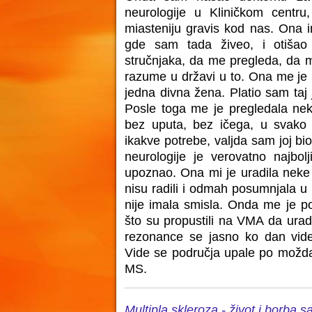
neurologije u Kliničkom centru,
miasteniju gravis kod nas. Ona i
gde sam tada živeo, i otiša
stručnjaka, da me pregleda, da mi
razume u državi u to. Ona me je p
jedna divna žena. Platio sam taj 
Posle toga me je pregledala nek
bez uputa, bez ičega, u svako 
ikakve potrebe, valjda sam joj bio
neurologije je verovatno najbol
upoznao. Ona mi je uradila neke
nisu radili i odmah posumnjala u n
nije imala smisla. Onda me je p
što su propustili na VMA da ura
rezonance se jasno ko dan vide
Vide se područja upale po moždan
MS.
Multipla skleroza - život i borba s