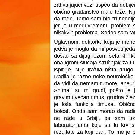
zahvaljujući vezi uspeo da dobij
obično građanstvo malo teže. Nij
da rade. Tamo sam bio tri nedelj
jer je u međuvremenu problem s
nikakvih problema. Sedeo sam ta
Uglavnom, doktorka koja je mene v
jedva je mogla da mi posveti jed
došao sa dijagnozom šefa klinik
ona igrom slučaja stručnjak za tu 
ispituje. Nije tražila ništa drugo
Radila je razne neke neurološke 
da vidi da nemam tumore, aneuriz
Snimali su mi grudi, pošto je 
gravim uvećan timus, grudna žlez
je loša funkcija timusa. Obično
bolest. Onda sam morao da radim
ne rade u Srbiji, pa sam uz
laboratorijama koje su tu krv s
rezultate za koji dan. To me je 