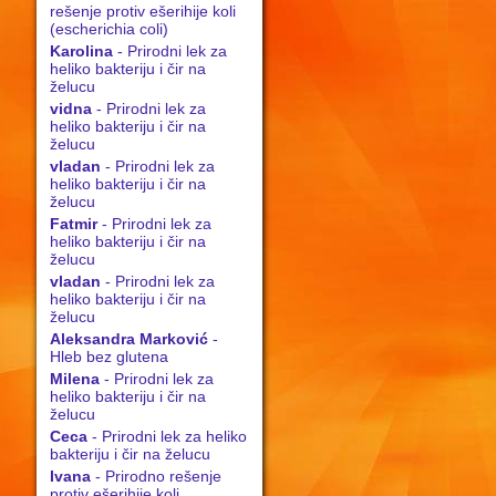
rešenje protiv ešerihije koli
(escherichia coli)
Karolina
- Prirodni lek za
heliko bakteriju i čir na
želucu
vidna
- Prirodni lek za
heliko bakteriju i čir na
želucu
vladan
- Prirodni lek za
heliko bakteriju i čir na
želucu
Fatmir
- Prirodni lek za
heliko bakteriju i čir na
želucu
vladan
- Prirodni lek za
heliko bakteriju i čir na
želucu
Aleksandra Marković
-
Hleb bez glutena
Milena
- Prirodni lek za
heliko bakteriju i čir na
želucu
Ceca
- Prirodni lek za heliko
bakteriju i čir na želucu
Ivana
- Prirodno rešenje
protiv ešerihije koli