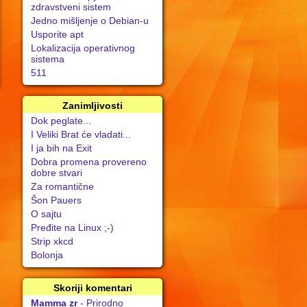
zdravstveni sistem
Jedno mišljenje o Debian-u
Usporite apt
Lokalizacija operativnog
sistema
511
Zanimljivosti
Dok peglate...
I Veliki Brat će vladati...
I ja bih na Exit
Dobra promena provereno
dobre stvari
Za romantične
Šon Pauers
O sajtu
Pređite na Linux ;-)
Strip xkcd
Bolonja
Skoriji komentari
Mamma zr
- Prirodno