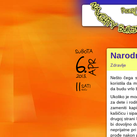
Narodn
Zdravlje
Nešto čega s
koristila da 
da budu vrlo 
Ukoliko je mo
za dete i rodi
zameniti kap
kašičicu i sip
drugoj strani
bi dovoljno d
neprijatne pr
prođe nakon p