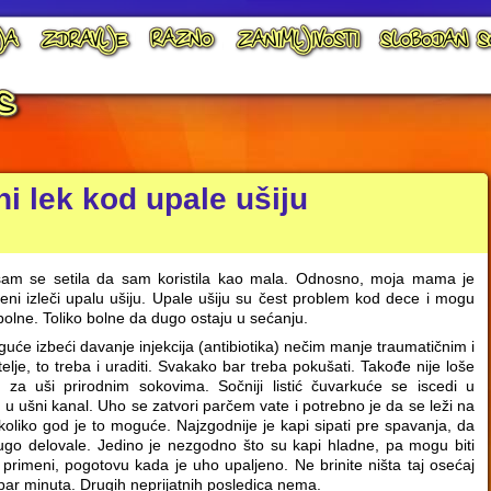
i lek kod upale ušiju
am se setila da sam koristila kao mala. Odnosno, moja mama je
meni izleči upalu ušiju. Upale ušiju su čest problem kod dece i mogu
bolne. Toliko bolne da dugo ostaju u sećanju.
guće izbeći davanje injekcija (antibiotika) nečim manje traumatičnim i
telje, to treba i uraditi. Svakako bar treba pokušati. Takođe nije loše
i za uši prirodnim sokovima. Sočniji listić čuvarkuće se iscedi u
a u ušni kanal. Uho se zatvori parčem vate i potrebno je da se leži na
 koliko god je to moguće. Najzgodnije je kapi sipati pre spavanja, da
ugo delovale. Jedino je nezgodno što su kapi hladne, pa mogu biti
i primeni, pogotovu kada je uho upaljeno. Ne brinite ništa taj osećaj
ar minuta. Drugih neprijatnih posledica nema.