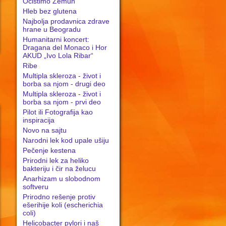
Očistimo Zemun
Hleb bez glutena
Najbolja prodavnica zdrave
hrane u Beogradu
Humanitarni koncert:
Dragana del Monaco i Hor
AKUD „Ivo Lola Ribar“
Ribe
Multipla skleroza - život i
borba sa njom - drugi deo
Multipla skleroza - život i
borba sa njom - prvi deo
Pilot ili Fotografija kao
inspiracija
Novo na sajtu
Narodni lek kod upale ušiju
Pečenje kestena
Prirodni lek za heliko
bakteriju i čir na želucu
Anarhizam u slobodnom
softveru
Prirodno rešenje protiv
ešerihije koli (escherichia
coli)
Helicobacter pylori i naš